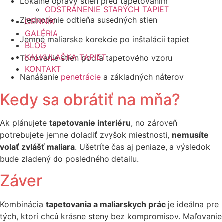
Lokálne opravy stien pred tapetovaním
ODSTRÁNENIE STARÝCH TAPIET
Zjednotenie odtieňa susedných stien
CENNÍK
GALÉRIA
Jemné maliarske korekcie po inštalácii tapiet
BLOG
KALKULAČKA TAPIET
Tónovanie stien podľa tapetového vzoru
KONTAKT
Nanášanie
penetrácie
a základných náterov
Kedy sa obrátiť na mňa?
Ak plánujete
tapetovanie interiéru
, no zároveň
potrebujete jemne doladiť zvyšok miestnosti,
nemusíte
volať zvlášť maliara
. Ušetríte čas aj peniaze, a výsledok
bude zladený do posledného detailu.
Záver
Kombinácia
tapetovania a maliarskych prác
je ideálna pre
tých, ktorí chcú krásne steny bez kompromisov. Maľovanie