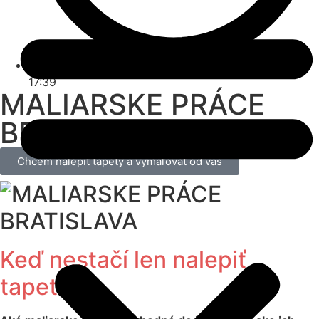
17:39
MALIARSKE PRÁCE
BRATISLAVA
Chcem nalepiť tapety a vymaľovať od vás
Keď nestačí len nalepiť
tapetu