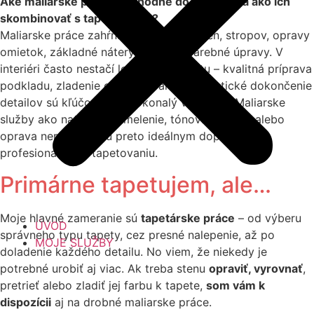
Aké maliarske práce sú vhodné do interiéru a ako ich
skombinovať s tapetovaním?
Maliarske práce zahŕňajú maľovanie stien, stropov, opravy
omietok, základné nátery aj finálne farebné úpravy. V
interiéri často nestačí len nalepiť tapetu – kvalitná príprava
podkladu, zladenie odtieňov farieb a estetické dokončenie
detailov sú kľúčové pre dokonalý výsledok. Maliarske
služby ako natieranie, tmelenie, tónovanie stien alebo
oprava nerovností sú preto ideálnym doplnkom k
profesionálnemu tapetovaniu.
Primárne tapetujem, ale…
Moje hlavné zameranie sú
tapetárske práce
– od výberu
ÚVOD
správneho typu tapety, cez presné nalepenie, až po
MOJE SLUŽBY
doladenie každého detailu. No viem, že niekedy je
potrebné urobiť aj viac. Ak treba stenu
opraviť, vyrovnať
,
pretrieť alebo zladiť jej farbu k tapete,
som vám k
dispozícii
aj na drobné maliarske práce.