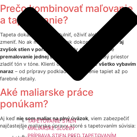
Prečo kombinovať maľovanie
a tapetovanie?
Tapeta dokáže interiér zútulniť, oživiť alebo opticky
zmeniť. No ak má byť výsledok dokonalý,
musí byť aj
zvyšok stien v poriadku
. Niekedy stačí len jemné
premalovanie jednej steny
, inokedy treba celý priestor
zladiť tón v tóne. Klienti často oceňujú, že
všetko vybavím
naraz
– od prípravy podkladu, cez lepenie tapiet až po
farebné detaily.
Aké maliarske práce
ponúkam?
Aj keď
nie som maliar na plný úväzok
, viem zabezpečiť
TAPETOVANIE STIEN
najčastejšie maliarske úpravy, ktoré s tapetovaním súvisia:
MALIARSKE SLUŽBY
PRÍPRAVA STIEN PRED TAPETOVANÍM