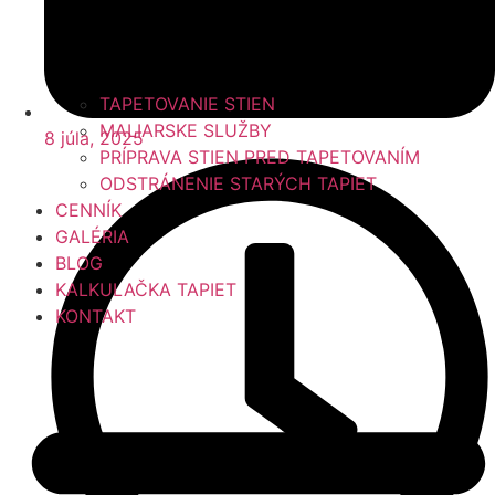
TAPETOVANIE STIEN
MALIARSKE SLUŽBY
8 júla, 2025
PRÍPRAVA STIEN PRED TAPETOVANÍM
ODSTRÁNENIE STARÝCH TAPIET
CENNÍK
GALÉRIA
BLOG
KALKULAČKA TAPIET
KONTAKT