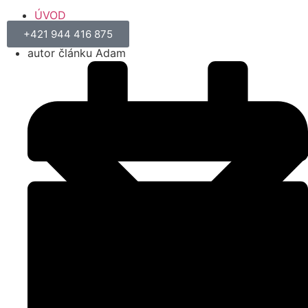
ÚVOD
MOJE SLUŽBY
+421 944 416 875
autor článku Adam